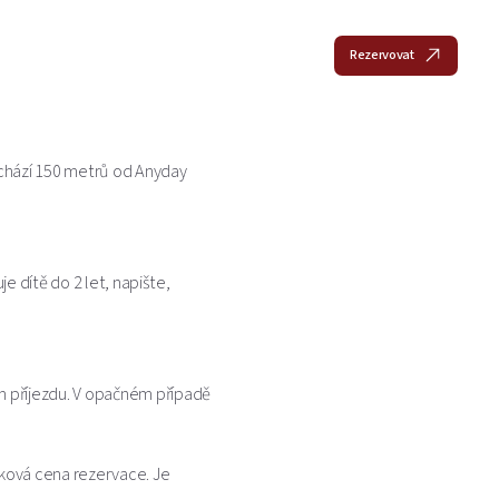
cs
Pokoje
Hotel
Galerie
Lokalita
Kontakt
Rezervovat
achází 150 metrů od Anyday
e dítě do 2 let, napište,
 příjezdu. V opačném případě
ková cena rezervace. Je