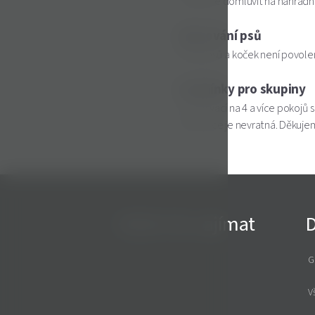
možné se domluvit na náhradn
Ubytování psů
Pobyt psů a koček není povole
Podmínky pro skupiny
U rezervací na 4 a více pokojů
rezervace je nevratná. Děkuje
Může Vás zajímat
D
Pokoje
G
Kontakt
V