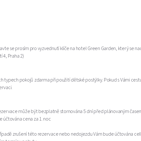
avte se prosím pro vyzvednutí klíče na hotel Green Garden, který se n
 4, Praha 2)
ch typech pokojů zdarma při použití dětské postýlky. Pokud s Vámi cestuj
rvaci.
rezervace může být bezplatně stornována 5 dní před plánovaným časem
 účtována cena za 1. noc
řípadě zrušení této rezervace nebo nedojezdu Vám bude účtována cel