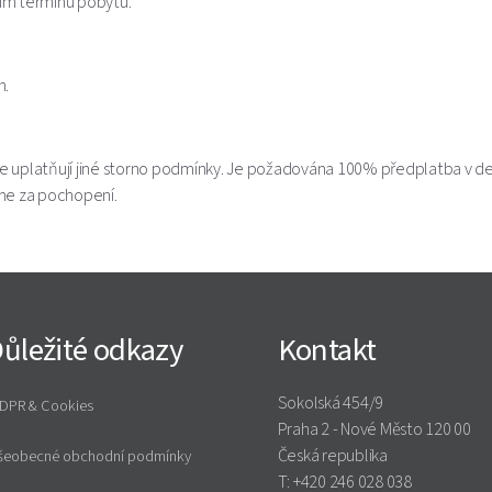
ím termínu pobytu.
n.
 se uplatňují jiné storno podmínky. Je požadována 100% předplatba v 
me za pochopení.
ůležité odkazy
Kontakt
Sokolská 454/9
DPR & Cookies
Praha 2 - Nové Město 120 00
Česká republika
šeobecné obchodní podmínky
T:
+420 246 028 038