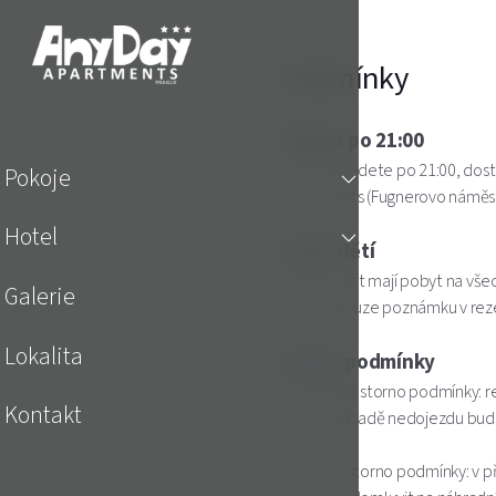
Podmínky
Příjezd po 21:00
Pokud přijedete po 21:00, dost
Pokoje
Apartments (Fugnerovo náměstí
Hotel
Pobyt dětí
Děti do 2 let mají pobyt na vše
Galerie
prosím, pouze poznámku v reze
Lokalita
Storno podmínky
Standardní storno podmínky: 
Kontakt
nebo v případě nedojezdu bude
Nevratné storno podmínky: v p